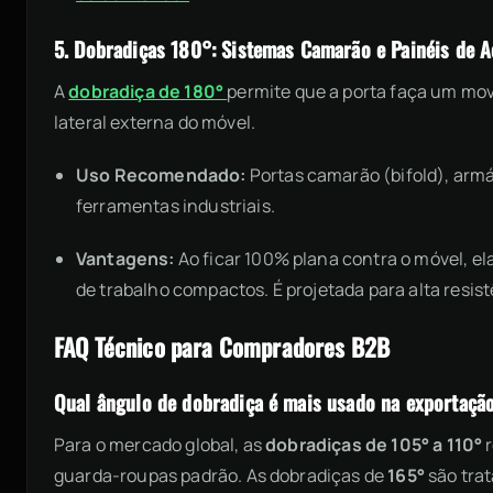
5. Dobradiças 180°: Sistemas Camarão e Painéis de 
A
dobradiça de 180°
permite que a porta faça um mo
lateral externa do móvel.
Uso Recomendado:
Portas camarão (bifold), armá
ferramentas industriais.
Vantagens:
Ao ficar 100% plana contra o móvel, e
de trabalho compactos. É projetada para alta resis
FAQ Técnico para Compradores B2B
Qual ângulo de dobradiça é mais usado na exportaçã
Para o mercado global, as
dobradiças de 105° a 110°
r
guarda-roupas padrão. As dobradiças de
165°
são tra