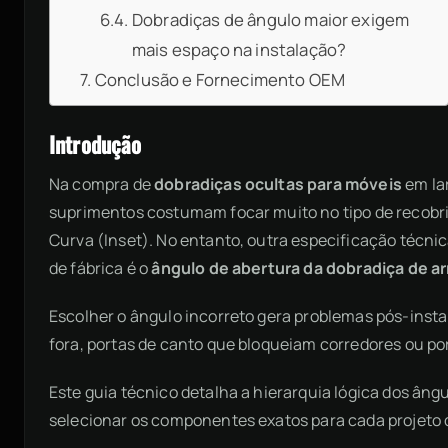
Dobradiças de ângulo maior exigem
mais espaço na instalação?
Conclusão e Fornecimento OEM
Introdução
Na compra de
dobradiças ocultas para móveis
em lar
suprimentos costumam focar muito no tipo de recobri
Curva (Inset). No entanto, outra especificação técnic
de fábrica é o
ângulo de abertura da dobradiça de a
Escolher o ângulo incorreto gera problemas pós-ins
fora, portas de canto que bloqueiam corredores ou po
Este guia técnico detalha a hierarquia lógica dos âng
selecionar os componentes exatos para cada projeto 