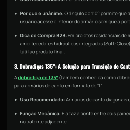
Por que é unânime:
O ângulo de 110° permite que a
usuário acesse o interior do armário sem que a por
Dica de Compra B2B:
Em projetos residenciais de 
amortecedores hidráulicos integrados (Soft-Close).
tátil ao produto final.
3. Dobradiças 135°: A Solução para Transição de Can
A
dobradiça de 135°
(também conhecida como dobradi
para armários de canto em formato de “L”.
Uso Recomendado:
Armários de canto diagonais e 
Função Mecânica:
Ela faz a ponte entre dois painé
no batente adjacente.