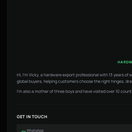
HARDW
Hi, I'm Vicky, a hardware export professional with 13 years of
global buyers, helping customers choose the right hinges, dra
I'm also a mother of three boys and have visited over 10 countr
GET IN TOUCH
WhatsApp