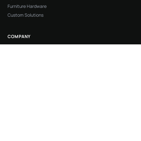
Furniture Hardware
Custom Solutions
COMPANY
About Us
Manufacturing
Quality Control
Certifications
Contact
© 2026 Jieyang Mingyi Hardware Industrial Co., Ltd. All rights
reserved.
MINVEE is a registered trademark.
Privacy Policy
|
Terms of Service